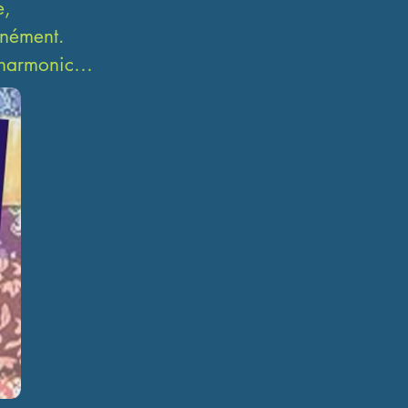
, 
nément. 

'harmonica. 
ngerstyle, 
s styles, le 
 en lumière 
e. 

ent a 
mporté le 
tes 
Haumont et 
te à un 
 fortement 


e Trégastel 