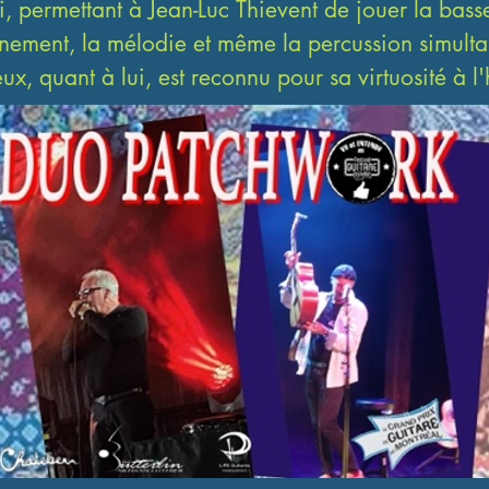
 permettant à Jean-Luc Thievent de jouer la basse
ement, la mélodie et même la percussion simulta
ux, quant à lui, est reconnu pour sa virtuosité à l
e est un véritable patchwork musical, mélangeant fi
andaises, chansons françaises, blues et bien d'autre
é de manière originale. L'histoire de Patchwork met
 de la collaboration et du partage dans la musiqu
iciens ont des parcours atypiques : Jean-Luc Thiev
ccès au Canada avant de revenir en France, il a re
e Guitare de Montréal et a joué avec des guitaris
ls que Tommy Emmanuel, Michael Jones, Michel 
ortino. Pierre Ducreux a découvert l'harmonica sui
santé l'empêchant de jouer de la guitare. Il a été
ar le morceau "C'est la faute à Dylan" de Bashung.
ndu hommage à Graeme Allwright au Toucouleur d