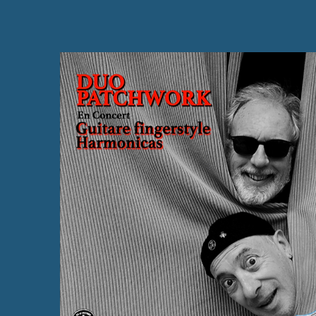
stré un CD avec le groupe So Long. "La musique a 
nsion sociale, une communication, un échange, 
ic et beaucoup de rencontres à la clé", Pierre Du
Télégramme).

hwork se présente comme une formation originale 
 capable de captiver un public varié grâce à la vir
 la richesse de leur répertoire. L'histoire personnel
re du duo ajoute une dimension humaine et touc
e.