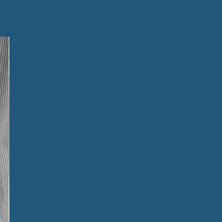
une 
un dialogue 
creux 
et 
tuosité des 
le de 
hante à 