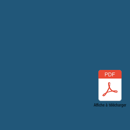
et a enregi
énorme dime
avec le publ
(extrait du 
Le duo Patc
talentueuse,
musiciens et
chaque memb
leur musiqu
Affiche à télécharger