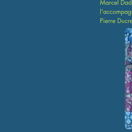
Marcel Dadi,
l'accompagn
Pierre Ducre
Le répertoir
musiques irl
tout revisit
l'importance
Les deux mus
connu le su
Grand Prix d
renommés te
François Sci
problème de 
influencé p
Le duo a re